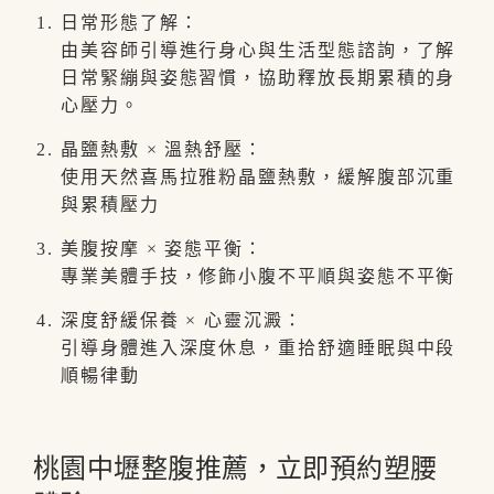
日常形態了解：
由美容師引導進行身心與生活型態諮詢，了解
日常緊繃與姿態習慣，協助釋放長期累積的身
心壓力。
晶鹽熱敷 ×
溫熱舒壓：
使用天然喜馬拉雅粉晶鹽熱敷，緩解腹部沉重
與累積壓力
美腹按摩 × 姿態平衡：
專業美體手技，修飾小腹不平順與姿態不平衡
深度舒緩保養 × 心靈沉澱：
引導身體進入深度休息，重拾舒適睡眠與中段
順暢律動
桃園中壢整腹推薦，立即預約塑腰