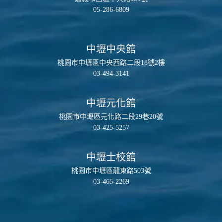
05-286-6809
中壢中央館
桃園市中壢區中央西路二段18號2樓
03-494-3141
中壢元化館
桃園市中壢區元化路二段29巷20號
03-425-5257
中壢士校館
桃園市中壢區龍東路503號
03-465-2269