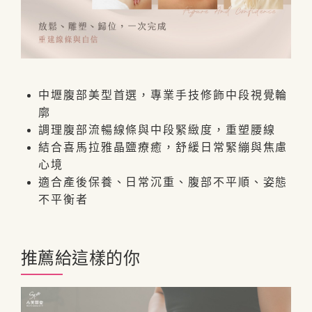
中壢腹部美型首選，專業手技修飾中段視覺輪
廓
調理腹部流暢線條與中段緊緻度，重塑腰線
結合喜馬拉雅晶鹽療癒，舒緩日常緊繃與焦慮
心境
適合產後保養、日常沉重、腹部不平順、姿態
不平衡者
推薦給這樣的你