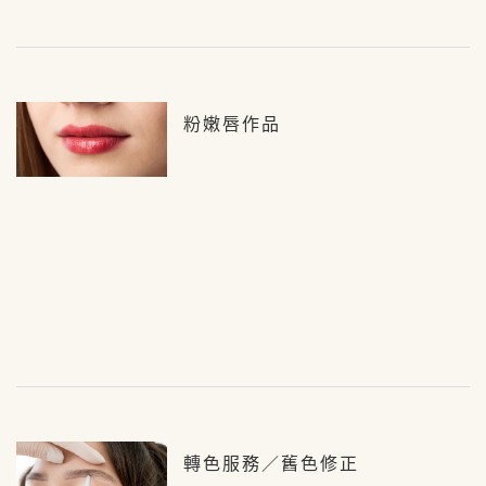
粉嫩唇作品
轉色服務／舊色修正