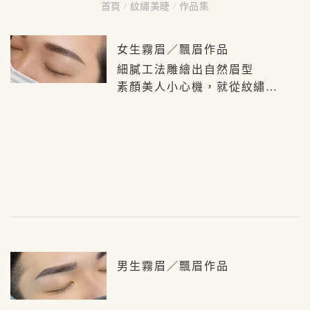
首頁
/
紋繡美睫
/
作品集
女生霧眉／飄眉作品
細膩工法雕繪出自然眉型
素顏美人小心機，就從紋繡美
學開始
男生霧眉／飄眉作品