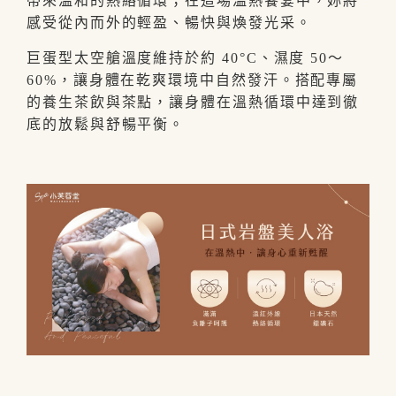
帶來溫和的熱絡循環；在這場溫熱饗宴中，妳將
感受從內而外的輕盈、暢快與煥發光采。
巨蛋型太空艙溫度維持於約 40°C、濕度 50～
60%，讓身體在乾爽環境中自然發汗。搭配專屬
的養生茶飲與茶點，讓身體在溫熱循環中達到徹
底的放鬆與舒暢平衡。