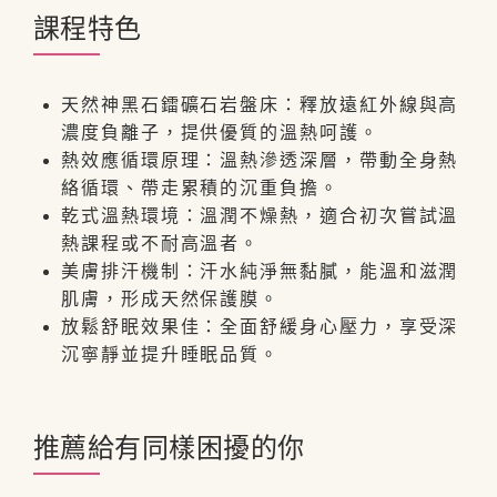
課程特色
天然神黑石鐳礦石岩盤床：釋放遠紅外線與高
濃度負離子，提供優質的溫熱呵護。
熱效應循環原理：溫熱滲透深層，帶動全身熱
絡循環、帶走累積的沉重負擔。
乾式溫熱環境：溫潤不燥熱，適合初次嘗試溫
熱課程或不耐高溫者。
美膚排汗機制：汗水純淨無黏膩，能溫和滋潤
肌膚，形成天然保護膜。
放鬆舒眠效果佳：全面舒緩身心壓力，享受深
沉寧靜並提升睡眠品質。
推薦給有同樣困擾的你