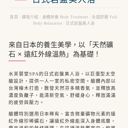
首頁
/
課程介紹
/
身體保養 Body Treatment
/
全感舒壓 Full-
Body Relaxation
/
日式岩盤美人浴
來自日本的養生美學，以「天然礦
石 × 遠紅外線溫熱」為基礎！
水芙蓉堂SPA的日式岩盤美人浴，以巨蛋型太空
艙設計，提供一人一室的私密空間。艙體內部以
台灣檜木打造，散發天然芬多精香氣，並釋放高
濃度負離子，能清新空氣、舒緩身心，釋放滿滿
的疲勞與壓力。
艙體特別選用日本稀有、富含微量礦物元素的遠
紅外線珍稀礦石，讓遠紅外線能深入身體底層，