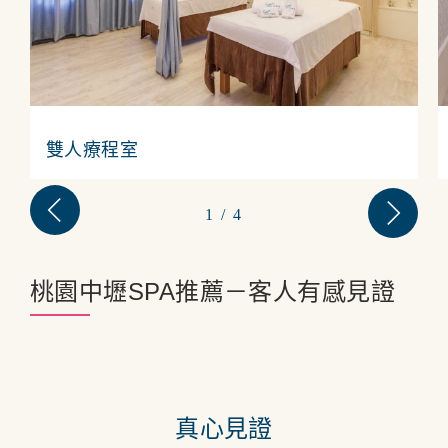
雙人療程室
1
/
4
桃園中壢SPA推薦－客人有感見證
真心見證