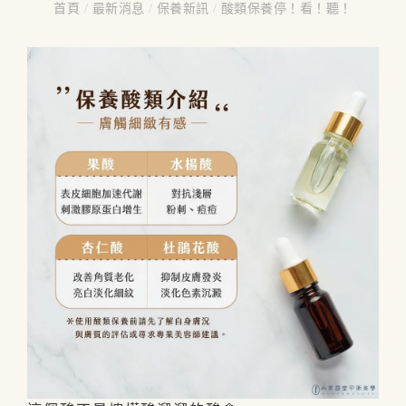
首頁
/
最新消息
/
保養新訊
/
酸類保養停！看！聽！