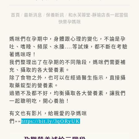
首頁
/
最新消息
/
保養新訊
/
和水芙蓉堂-靜瑜店長一起當個
快樂孕媽咪
媽咪們在孕期中，身體跟心理的變化，不論是孕
吐、嗜睡、頻尿、水腫....等試煉，都不斷在考驗
著媽咪呀！
我們整理出了在孕期的不同階段，媽咪們需要補
充、攝取的各大營養素。
除了食物之外，也可以在經過醫生指示，直接攝
取藥錠型的營養素。
過猶不及都不好，均衡攝取各大營養素，讓我們
一起聰明吃，開心養胎！
有文也有影片，給親愛的孕媽咪
們»»
https://bit.ly/3qORyUK