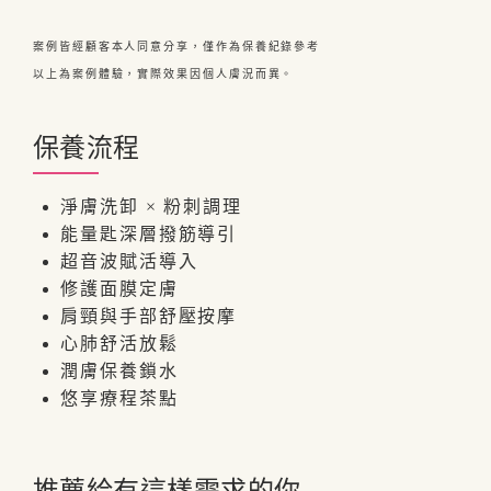
案例皆經顧客本人同意分享，僅作為保養紀錄參考
以上為案例體驗，實際效果因個人膚況而異。
保養流程
淨膚洗卸 × 粉刺調理
能量匙深層撥筋導引
超音波賦活導入
修護面膜定膚
肩頸與手部舒壓按摩
心肺舒活放鬆
潤膚保養鎖水
悠享療程茶點
推薦給有這樣需求的你