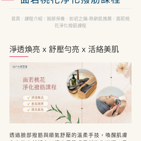
首頁
/
課程介紹
/
臉部保養
/
如初之鑰-熟齡肌推薦
/
面若桃
花淨化撥筋課程
淨透煥亮 x 舒壓勻亮 x 活絡美肌
透過臉部撥筋與順氣舒壓的溫柔手技，喚醒肌膚