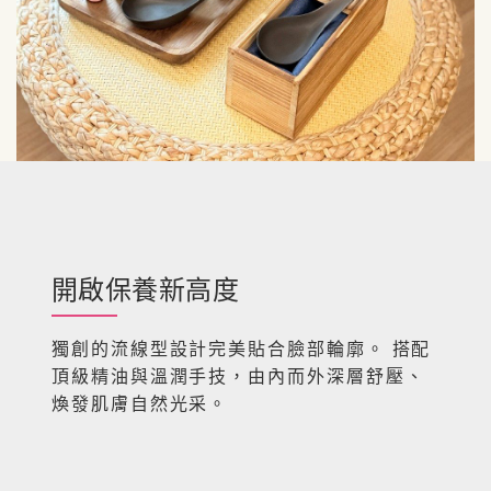
開啟保養新高度
獨創的流線型設計完美貼合臉部輪廓。 搭配
頂級精油與溫潤手技，
由內而外深層舒壓、
煥發肌膚自然光采。