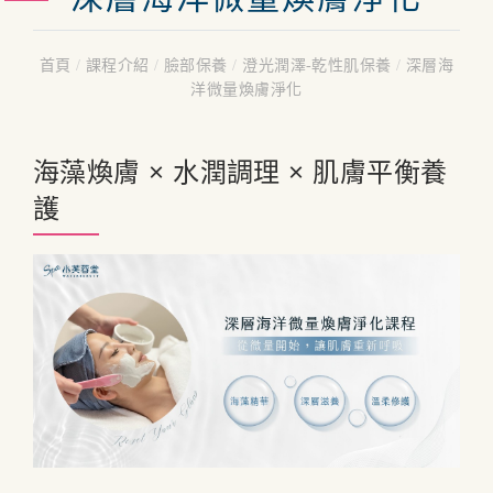
首頁
/
課程介紹
/
臉部保養
/
澄光潤澤-乾性肌保養
/
深層海
洋微量煥膚淨化
海藻煥膚 × 水潤調理 × 肌膚平衡養
護