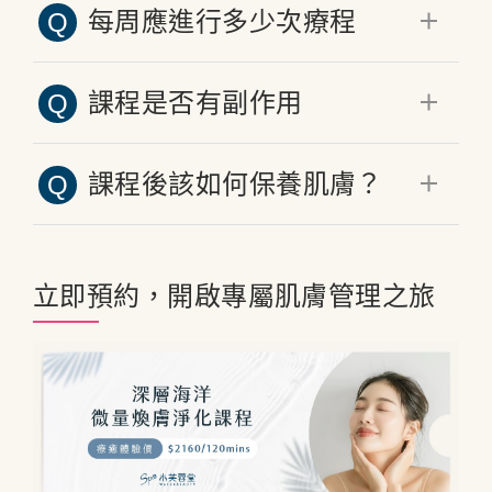
每周應進行多少次療程
Q
膚的清爽和光滑度，持續的效果通常
在數次療程後更加明顯。
一般建議每周進行1次，連續4～6周
課程是否有副作用
Q
以達到最佳效果。具體頻率應根據個
人皮膚狀況以及專業的建議進行調整
大多數肌膚都能安全體驗本課程，但
課程後該如何保養肌膚？
Q
若對海洋萃取物成分過敏，建議事先
告知芳療師，並避免使用相關產品。
建議維持日常的清潔與保濕習慣，避
免立即曝曬與過度去角質。可搭配含
立即預約，開啟專屬肌膚管理之旅
有海藻或深海礦物成分的保養品，幫
助維持護理後的透亮穩定膚況。