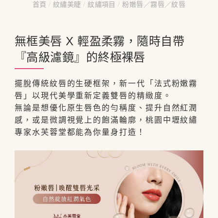
首頁
/
紋繡美睫
/
紋繡項目
/
粉嫩唇／霧唇／紋唇
無框美唇 X 輕盈柔霧，隨時自帶
『高級濾鏡』的終極裸唇
擺脫傳統紋唇的生硬框架，新一代「法式粉嫩霧
唇」以現代美學重新定義雙唇的精緻度。
無論是想優化原生唇色的勻稱度、提升自然紅潤
感，或是微調視覺上的飽滿輪廓，桃園中壢紋繡
專家水芙蓉堂都能為你量身打造！