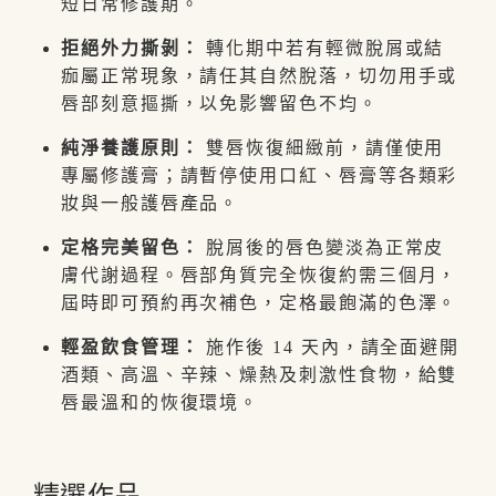
短日常修護期。
拒絕外力撕剝：
轉化期中若有輕微脫屑或結
痂屬正常現象，請任其自然脫落，切勿用手或
唇部刻意摳撕，以免影響留色不均。
純淨養護原則：
雙唇恢復細緻前，請僅使用
專屬修護膏；請暫停使用口紅、唇膏等各類彩
妝與一般護唇產品。
定格完美留色：
脫屑後的唇色變淡為正常皮
膚代謝過程。唇部角質完全恢復約需三個月，
屆時即可預約再次補色，定格最飽滿的色澤。
輕盈飲食管理：
施作後 14 天內，請全面避開
酒類、高溫、辛辣、燥熱及刺激性食物，給雙
唇最溫和的恢復環境。
精選作品