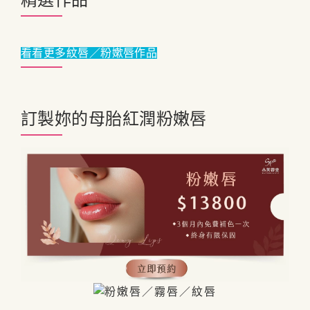
看看更多紋唇／粉嫰唇作品
訂製妳的母胎紅潤粉嫩唇