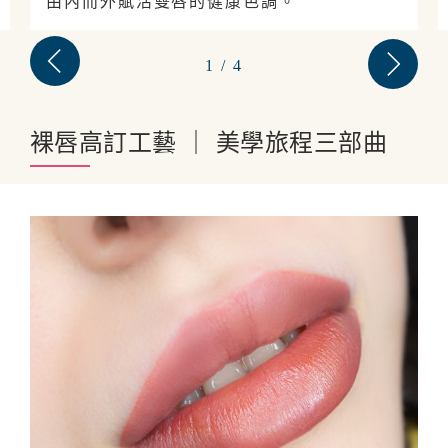
由內而外賦活雙唇的健康色調。
1
/
4
裸唇高訂工藝 ｜ 美學旅程三部曲