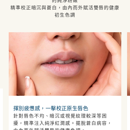
的純淨粉嫩
精準校正暗沉與蒼白，由內而外賦活雙唇的健康
初生色調
揮別疲憊感，一擊校正原生唇色
針對唇色不均、暗沉或視覺紋理較深等困
擾，精準注入純淨紅潤感。擺脫蒼白病容，