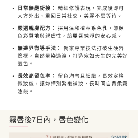
日常無縫銜接：
精細修護表現，完成後即可
大方外出、重回日常社交，美麗不需等待。
嚴選親膚配方：
採用溫和植萃系色乳，兼顧
色彩質地與親膚性，給雙唇純淨的安心感。
無邊界微導手法：
獨家專業技法打破生硬唇
邊框，自然暈染過渡，打造宛如天生的完美好
氣色。
長效高留色率：
留色均勻且細緻，長效定格
微妝感，讓妳揮別繁複補妝，長時間自帶柔霧
濾鏡。
霧唇後7日內，唇色變化