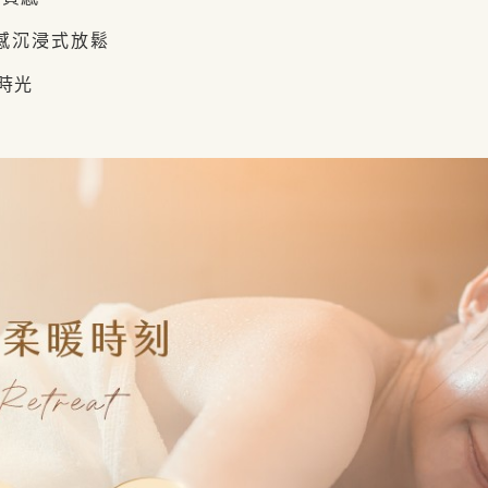
五感沉浸式放鬆
時光