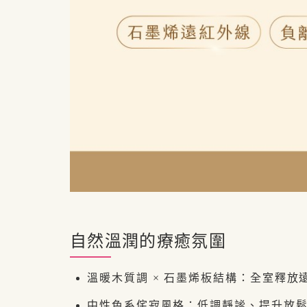
自然溫潤的療癒氛圍
溫暖木質調 × 石墨烯板結構：全室釋放
中性色系侘寂風格：低調靜謐、提升放