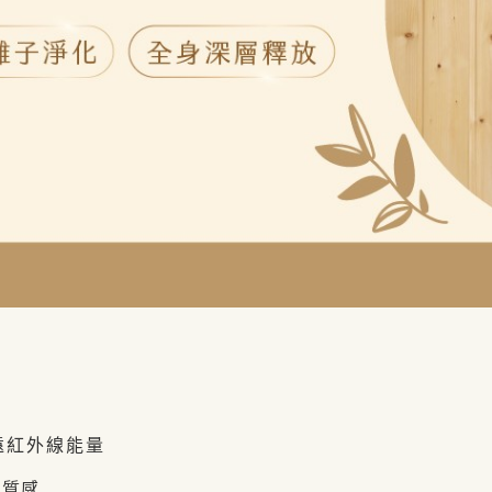
遠紅外線能量
鬆質感