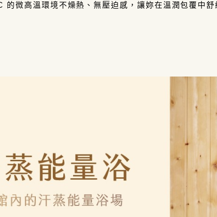
0°C 的微高溫環境不燥熱、無壓迫感，讓妳在溫潤包覆中