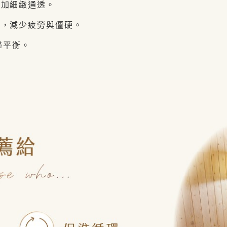
更加細緻通透。
鬆，減少疲勞與僵硬。
歸平衡。