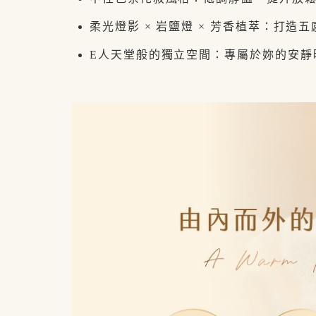
柔光燈影 × 岩鹽燈 × 芳香植萃：打造
E人天堂般的獨立空間：專屬於妳的安靜