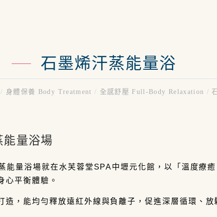
石墨烯汗蒸能量浴
紹
/
身體保養 Body Treatment
/
全感舒壓 Full-Body Relaxation
/
石
蒸能量浴場
蒸能量浴場就在水芙蓉堂SPA中壢元化館，以「溫度療癒
身心平衡體驗。
打造，能均勻釋放遠紅外線與負離子，促進深層循環、放