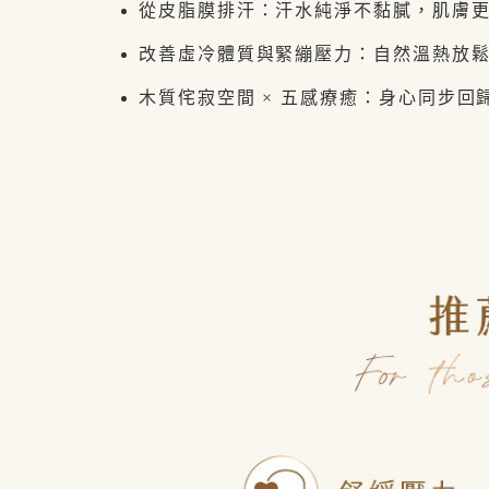
從皮脂膜排汗：汗水純淨不黏膩，肌膚
改善虛冷體質與緊繃壓力：自然溫熱放
木質侘寂空間 × 五感療癒：身心同步回