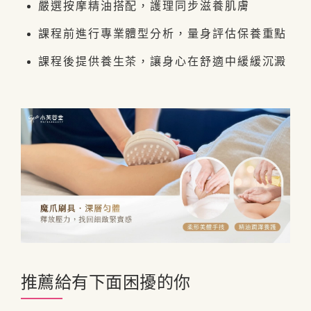
嚴選按摩精油搭配，護理同步滋養肌膚
課程前進行專業體型分析，量身評估保養重點
課程後提供養生茶，讓身心在舒適中緩緩沉澱
推薦給有下面困擾的你