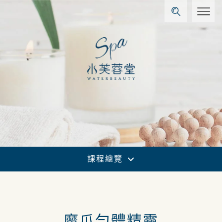
課程總覽
魔爪勻體精靈