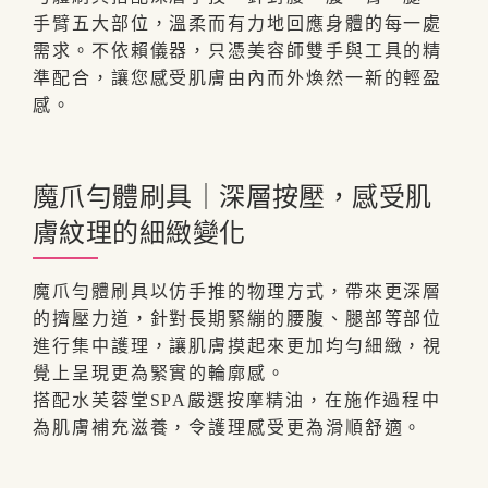
手臂五大部位，溫柔而有力地回應身體的每一處
需求。不依賴儀器，只憑美容師雙手與工具的精
準配合，讓您感受肌膚由內而外煥然一新的輕盈
感。
魔爪勻體刷具｜深層按壓，感受肌
膚紋理的細緻變化
魔爪勻體刷具以仿手推的物理方式，帶來更深層
的擠壓力道，針對長期緊繃的腰腹、腿部等部位
進行集中護理，讓肌膚摸起來更加均勻細緻，視
覺上呈現更為緊實的輪廓感。
搭配水芙蓉堂SPA嚴選按摩精油，在施作過程中
為肌膚補充滋養，令護理感受更為滑順舒適。