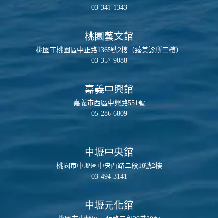
03-341-1343
桃園藝文館
桃園市桃園區中正路1365號2樓（臻美診所二樓）
03-357-9088
嘉義中興館
嘉義市西區中興路551號
05-286-6809
中壢中央館
桃園市中壢區中央西路二段18號2樓
03-494-3141
中壢元化館