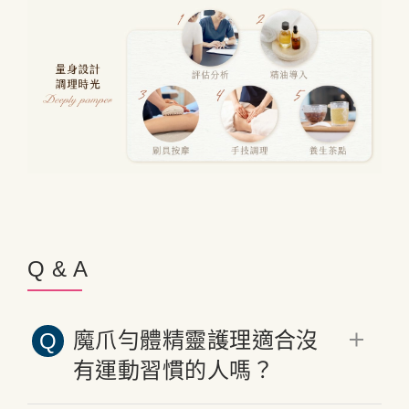
Q & A
魔爪勻體精靈護理適合沒
Q
有運動習慣的人嗎？