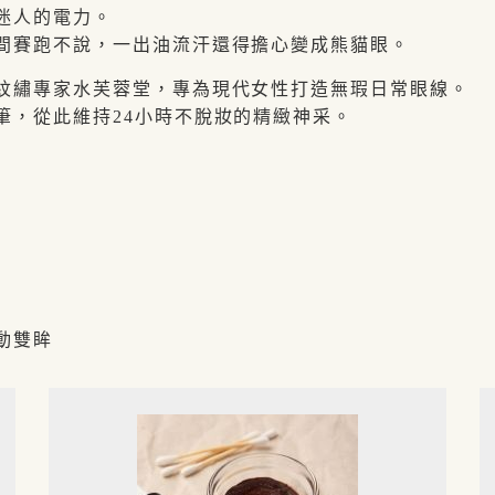
迷人的電力。
間賽跑不說，一出油流汗還得擔心變成熊貓眼。
紋繡專家水芙蓉堂，專為現代女性打造無瑕日常眼線。
筆，從此維持24小時不脫妝的精緻神采。
動雙眸