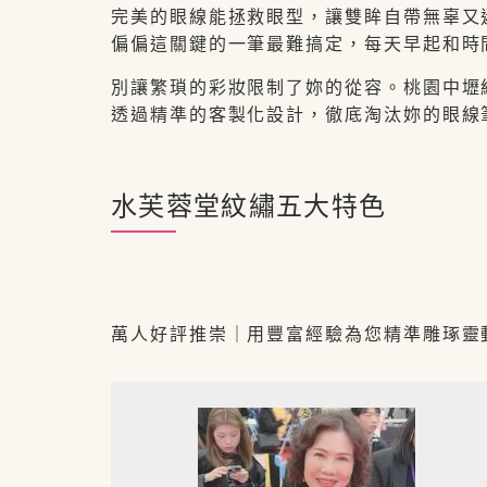
完美的眼線能拯救眼型，讓雙眸自帶無辜又
偏偏這關鍵的一筆最難搞定，每天早起和時
別讓繁瑣的彩妝限制了妳的從容。桃園中壢
透過精準的客製化設計，徹底淘汰妳的眼線
水芙蓉堂紋繡五大特色
萬人好評推崇｜用豐富經驗為您精準雕琢
靈