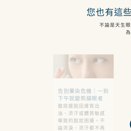
您也有這
不論是天生眼
為
告別暈染危機｜
一到
下午就變熊貓眼者
徹底擺脫因膚質出
油、流汗或體質敏感
導致的脫妝困擾。不
論流淚、流汗都不再