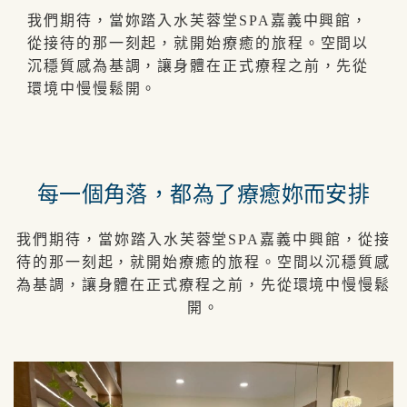
我們期待，當妳踏入水芙蓉堂SPA嘉義中興館，
從接待的那一刻起，就開始療癒的旅程。空間以
沉穩質感為基調，讓身體在正式療程之前，先從
環境中慢慢鬆開。
每一個角落，都為了療癒妳而安排
我們期待，當妳踏入水芙蓉堂SPA嘉義中興館，從接
待的那一刻起，就開始療癒的旅程。空間以沉穩質感
為基調，讓身體在正式療程之前，先從環境中慢慢鬆
開。