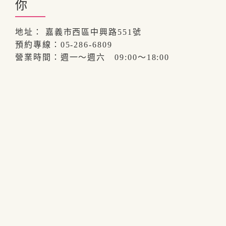
你
地址： 嘉義市西區中興路551號
預約專線：05-286-6809
營業時間：週一～週六 09:00～18:00