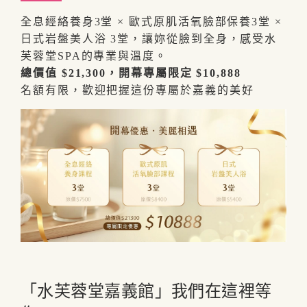
全息經絡養身3堂 × 歐式原肌活氧臉部保養3堂 ×
日式岩盤美人浴 3堂，讓妳從臉到全身，感受水
芙蓉堂SPA的專業與溫度。
總價值 $21,300，開幕專屬限定 $10,888
名額有限，歡迎把握這份專屬於嘉義的美好
「水芙蓉堂嘉義館」我們在這裡等