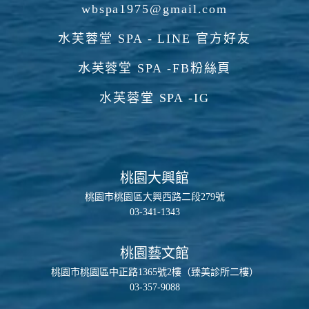
wbspa1975@gmail.com
水芙蓉堂 SPA - LINE 官方好友
水芙蓉堂 SPA -FB粉絲頁
水芙蓉堂 SPA -IG
桃園大興館
桃園市桃園區大興西路二段279號
03-341-1343
桃園藝文館
桃園市桃園區中正路1365號2樓（臻美診所二樓）
03-357-9088