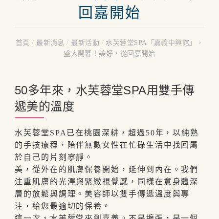
回嘉開始
首頁
/
最新消息
/
最新活動
/
水芙蓉堂SPA「嘉義中興館」，
盛大開幕！美好，從回嘉開始
50多年來，水芙蓉堂SPA用雙手傳
遞美的溫度
水芙蓉堂SPA已在桃園深耕，超過50年，以純熟
的手技療程，陪伴無數女性在忙碌生活中找回屬
於自己的片刻寧靜。
美，從外在的肌膚保養開始，延伸到內在。我們
注重肌膚的光澤與緊緻視覺感，同樣在意身體深
層的放鬆與調理。美容師以雙手傳遞溫度與專
注，給您最適切的保養。
這一次，水芙蓉堂來到嘉義。不是擴張，是一個